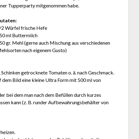
iner Tupperparty mitgenommen habe.
utaten:
/2 Würfel frische Hefe
50 ml Buttermilch
50 gr. Mehl (gerne auch Mischung aus verschiedenen
ehlsorten nach eigenem Gusto)
, Schinken getrocknete Tomaten o. ä. nach Geschmack.
uf dem Bild eine kleine Ultra Form mit 500 ml
von
oder bei dem man nach dem Befüllen durch kurzes
assen kann (z. B. runder Aufbewahrungsbehälter von
heizen.