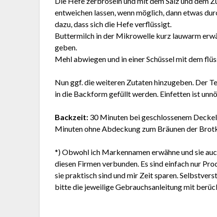
Die Hefe zerbröseln und mit dem Salz und dem Zu
entweichen lassen, wenn möglich, dann etwas dur
dazu, dass sich die Hefe verflüssigt.
Buttermilch in der Mikrowelle kurz lauwarm erwä
geben.
Mehl abwiegen und in einer Schüssel mit dem flü
Nun ggf. die weiteren Zutaten hinzugeben. Der Te
in die Backform gefüllt werden. Einfetten ist unn
Backzeit:
30 Minuten bei geschlossenem Deckel 
Minuten ohne Abdeckung zum Bräunen der Brotk
*) Obwohl ich Markennamen erwähne und sie auch a
diesen Firmen verbunden. Es sind einfach nur Pro
sie praktisch sind und mir Zeit sparen. Selbstve
bitte die jeweilige Gebrauchsanleitung mit berüc