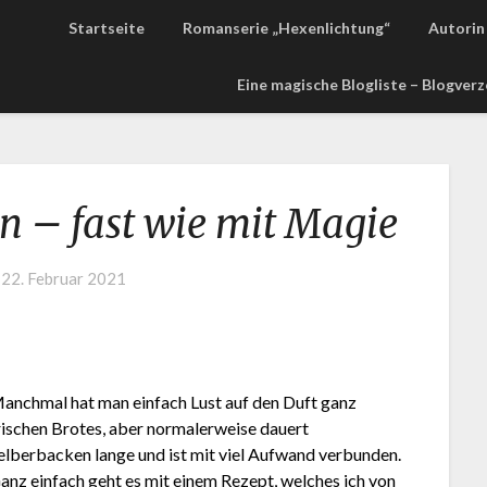
Startseite
Romanserie „Hexenlichtung“
Autorin 
Eine magische Blogliste – Blogver
n – fast wie mit Magie
n
22. Februar 2021
anchmal hat man einfach Lust auf den Duft ganz
rischen Brotes, aber normalerweise dauert
elberbacken lange und ist mit viel Aufwand verbunden.
anz einfach geht es mit einem Rezept, welches ich von