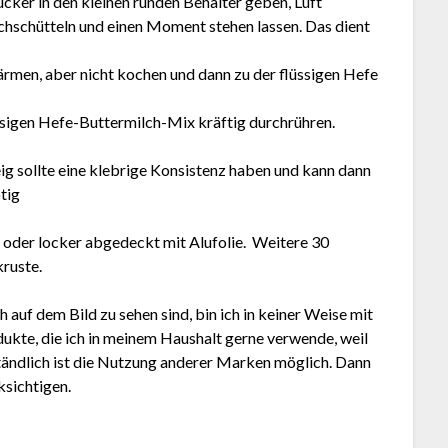
cker in den kleinen runden Behälter geben, Luft
chschütteln und einen Moment stehen lassen. Das dient
rmen, aber nicht kochen und dann zu der flüssigen Hefe
ssigen Hefe-Buttermilch-Mix kräftig durchrühren.
ig sollte eine klebrige Konsistenz haben und kann dann
ötig
oder locker abgedeckt mit Alufolie. Weitere 30
ruste.
uf dem Bild zu sehen sind, bin ich in keiner Weise mit
dukte, die ich in meinem Haushalt gerne verwende, weil
rständlich ist die Nutzung anderer Marken möglich. Dann
ksichtigen.