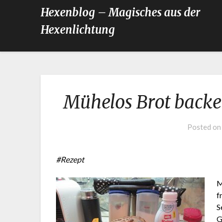
Hexenblog – Magisches aus der
Hexenlichtung
Mühelos Brot backe
Posted o
#Rezept
M
f
S
G