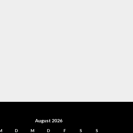
August 2026
M
D
M
D
F
S
S